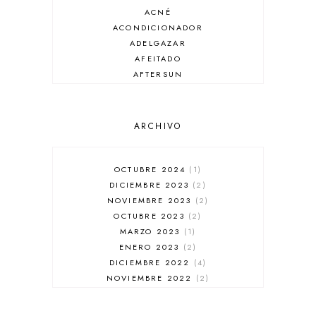
ACNÉ
ACONDICIONADOR
ADELGAZAR
AFEITADO
AFTERSUN
ANTIARRUGAS
ANTIBRILLO
ANTICASPA
ARCHIVO
ANTIROJECES
ARMANI
AUSSIE
OCTUBRE 2024
1
AUTOBRONCEADOR
DICIEMBRE 2023
2
BALENCIAGA
NOVIEMBRE 2023
2
BÁLSAMO DE LABIOS
OCTUBRE 2023
2
BAÑADORES
MARZO 2023
1
BARBA
ENERO 2023
2
BARRA DE LABIOS
DICIEMBRE 2022
4
BASE DE MAQUILLAJE
NOVIEMBRE 2022
2
BB CREAM
OCTUBRE 2022
1
BELLEZA
SEPTIEMBRE 2022
2