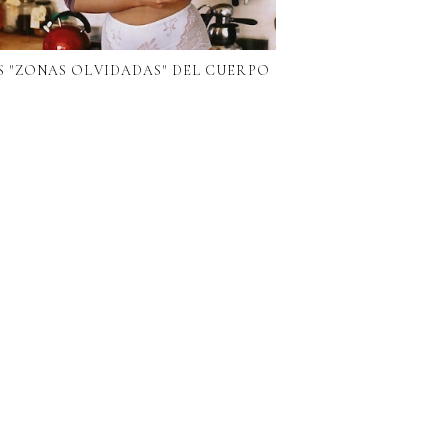
S "ZONAS OLVIDADAS" DEL CUERPO