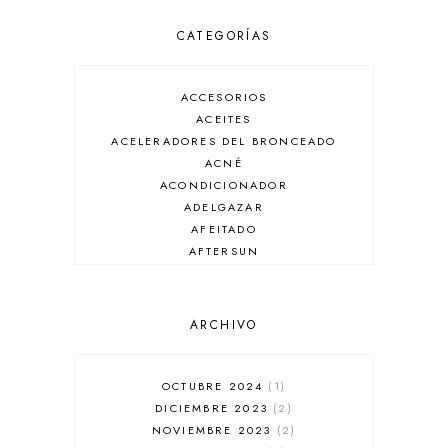
CATEGORÍAS
ACCESORIOS
ACEITES
ACELERADORES DEL BRONCEADO
ACNÉ
ACONDICIONADOR
ADELGAZAR
AFEITADO
AFTERSUN
ANTIARRUGAS
ANTIBRILLO
ANTICASPA
ARCHIVO
ANTIROJECES
ARMANI
AUSSIE
OCTUBRE 2024
1
AUTOBRONCEADOR
DICIEMBRE 2023
2
BALENCIAGA
NOVIEMBRE 2023
2