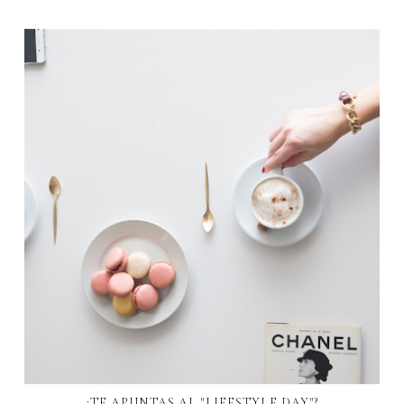
¿TE APUNTAS AL "LIFESTYLE DAY"?