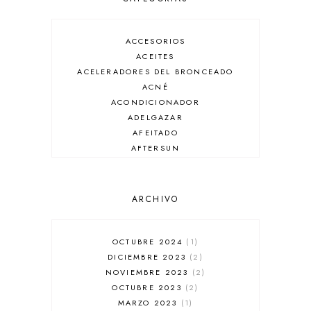
ACCESORIOS
ACEITES
ACELERADORES DEL BRONCEADO
ACNÉ
ACONDICIONADOR
ADELGAZAR
AFEITADO
AFTERSUN
ANTIARRUGAS
ANTIBRILLO
ANTICASPA
ARCHIVO
ANTIROJECES
ARMANI
AUSSIE
OCTUBRE 2024
1
AUTOBRONCEADOR
DICIEMBRE 2023
2
BALENCIAGA
NOVIEMBRE 2023
2
BÁLSAMO DE LABIOS
OCTUBRE 2023
2
BAÑADORES
MARZO 2023
1