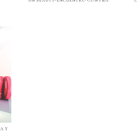
UN BEAUTY-ENCUENTRO CON P&G
T
A Y