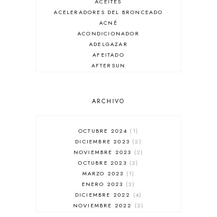
ACEITES
ACELERADORES DEL BRONCEADO
ACNÉ
ACONDICIONADOR
ADELGAZAR
AFEITADO
AFTERSUN
ANTIARRUGAS
ANTIBRILLO
ANTICASPA
ARCHIVO
ANTIROJECES
ARMANI
AUSSIE
OCTUBRE 2024
1
AUTOBRONCEADOR
DICIEMBRE 2023
2
BALENCIAGA
NOVIEMBRE 2023
2
BÁLSAMO DE LABIOS
OCTUBRE 2023
2
BAÑADORES
MARZO 2023
1
BARBA
ENERO 2023
2
BARRA DE LABIOS
DICIEMBRE 2022
4
BASE DE MAQUILLAJE
NOVIEMBRE 2022
2
BB CREAM
OCTUBRE 2022
1