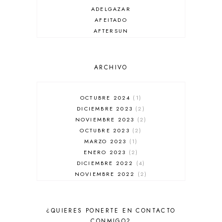
ADELGAZAR
AFEITADO
AFTERSUN
ANTIARRUGAS
ANTIBRILLO
ANTICASPA
ARCHIVO
ANTIROJECES
ARMANI
AUSSIE
OCTUBRE 2024
1
AUTOBRONCEADOR
DICIEMBRE 2023
2
BALENCIAGA
NOVIEMBRE 2023
2
BÁLSAMO DE LABIOS
OCTUBRE 2023
2
BAÑADORES
MARZO 2023
1
BARBA
ENERO 2023
2
BARRA DE LABIOS
DICIEMBRE 2022
4
BASE DE MAQUILLAJE
NOVIEMBRE 2022
2
BB CREAM
OCTUBRE 2022
1
BELLEZA
SEPTIEMBRE 2022
2
BENEFIT
JULIO 2022
1
¿QUIERES PONERTE EN CONTACTO
BETER
DICIEMBRE 2021
1
CONMIGO?