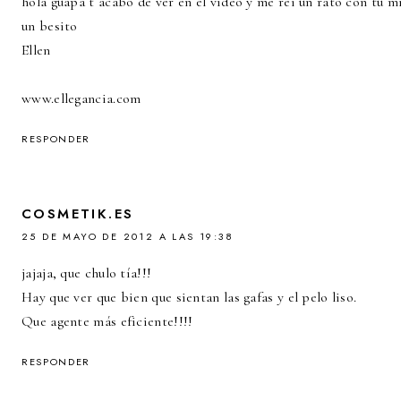
hola guapa t acabo de ver en el video y me reí un rato con tu mi
un besito
Ellen
www.ellegancia.com
RESPONDER
COSMETIK.ES
25 DE MAYO DE 2012 A LAS 19:38
jajaja, que chulo tía!!!
Hay que ver que bien que sientan las gafas y el pelo liso.
Que agente más eficiente!!!!
RESPONDER