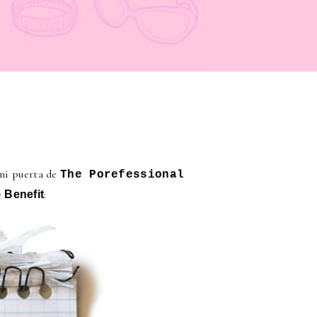
 mi puerta de
The Porefessional
e
:
Benefit