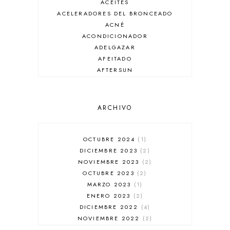
ACEITES
ACELERADORES DEL BRONCEADO
ACNÉ
ACONDICIONADOR
ADELGAZAR
AFEITADO
AFTERSUN
ANTIARRUGAS
ANTIBRILLO
ANTICASPA
ARCHIVO
ANTIROJECES
ARMANI
AUSSIE
OCTUBRE 2024
1
AUTOBRONCEADOR
DICIEMBRE 2023
2
BALENCIAGA
NOVIEMBRE 2023
2
BÁLSAMO DE LABIOS
OCTUBRE 2023
2
BAÑADORES
MARZO 2023
1
BARBA
ENERO 2023
2
BARRA DE LABIOS
DICIEMBRE 2022
4
BASE DE MAQUILLAJE
NOVIEMBRE 2022
2
BB CREAM
OCTUBRE 2022
1