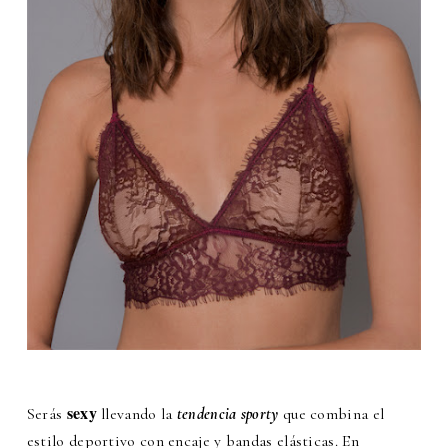
sexy
Serás
llevando la
tendencia sporty
que combina el
estilo deportivo con encaje y bandas elásticas. En