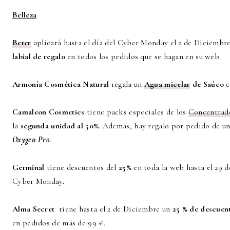
Belleza
Beter
aplicará hasta el día del Cyber Monday el 2 de Diciembr
labial de regalo
en todos los pedidos que se hagan en su web.
Armonía Cosmética Natural
regala un
Agua micelar
de Saúco
c
Camaleon Cosmetics
tiene packs especiales de los
Concentrad
la
segunda unidad al 50%
. Además, hay regalo por pedido de u
Oxygen Pro
.
Germinal
tiene descuentos del
25%
en toda la web hasta el 29 
Cyber Monday.
Alma Secret
tiene hasta el 2 de Diciembre un
25 % de descuen
en pedidos de más de 99 €.