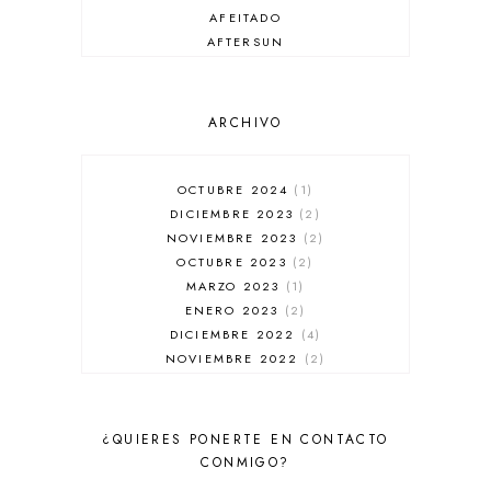
AFEITADO
AFTERSUN
ANTIARRUGAS
ANTIBRILLO
ANTICASPA
ARCHIVO
ANTIROJECES
ARMANI
AUSSIE
OCTUBRE 2024
1
AUTOBRONCEADOR
DICIEMBRE 2023
2
BALENCIAGA
NOVIEMBRE 2023
2
BÁLSAMO DE LABIOS
OCTUBRE 2023
2
BAÑADORES
MARZO 2023
1
BARBA
ENERO 2023
2
BARRA DE LABIOS
DICIEMBRE 2022
4
BASE DE MAQUILLAJE
NOVIEMBRE 2022
2
BB CREAM
OCTUBRE 2022
1
BELLEZA
SEPTIEMBRE 2022
2
BENEFIT
JULIO 2022
1
¿QUIERES PONERTE EN CONTACTO
BETER
DICIEMBRE 2021
1
CONMIGO?
BIODERMA
OCTUBRE 2021
1