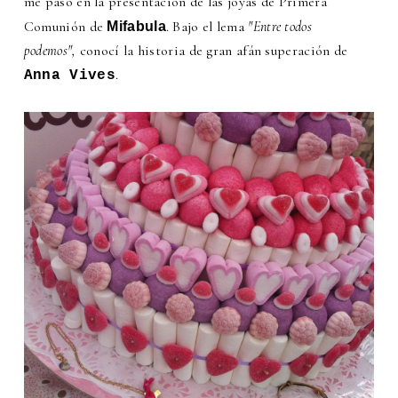
me pasó en la presentación de las joyas de Primera
Comunión de
. Bajo el lema
"Entre todos
Mifabula
podemos",
conocí la historia de gran afán superación de
.
Anna Vives