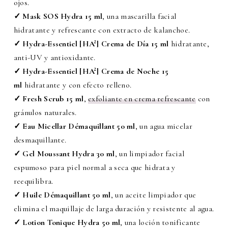
ojos.
✓ Mask SOS Hydra 15 ml
, una mascarilla facial
hidratante y refrescante con extracto de kalanchoe.
✓ Hydra-Essentiel [HA²] Crema de Día 15 ml
hidratante,
anti-UV y antioxidante.
✓ Hydra-Essentiel [HA²] Crema de Noche 15
ml
hidratante y con efecto relleno.
✓ Fresh Scrub 15 ml
,
exfoliante en crema refrescante
con
gránulos naturales.
✓ Eau Micellar Démaquillant 50 ml
, un agua micelar
desmaquillante.
✓ Gel Moussant Hydra 30 ml
, un limpiador facial
espumoso para piel normal a seca que hidrata y
reequilibra.
✓ Huile Démaquillant 50 ml
, un aceite limpiador que
elimina el maquillaje de larga duración y resistente al agua.
✓ Lotion Tonique Hydra 50 ml
, una loción tonificante