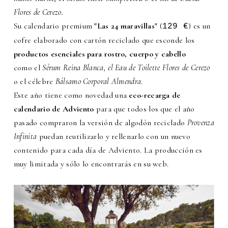
Flores de Cerezo.
Su calendario premium
"Las 24 maravillas"
(
) es un
129 €
cofre elaborado con cartón reciclado que esconde los
productos esenciales para rostro, cuerpo y cabello
como el
Sérum Reina Blanca, el Eau de Toilette Flores de Cerezo
o el célebre
Bálsamo Corporal Almendra
.
Este año tiene como novedad una
eco-recarga de
calendario de Adviento
para que todos los que el año
pasado compraron la versión de algodón reciclado
Provenza
Infinita
puedan reutilizarlo y rellenarlo con un nuevo
contenido para cada día de Adviento. La producción es
muy limitada y sólo lo encontrarás en su web.