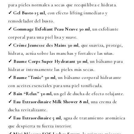
para pieles normales a secas que reequilibra e hidrata.
✓ Gel Busto 15 ml
, con efecto lifting inmediato y
remodelador del busto.
✓ Gommage Exfoliant Peau Neuve 30 ml
, un exfoliante
corporal para una piel lisa y suave.
✓ Créme Jeunesse des Mains 30 ml
, que suaviza, protege,
hidrata, actúa sobre las manchas y fortalece las uñas.
✓
Baume Corps Super Hydratant 30 ml
, un bálsamo para
hidratar intensamente las pieles más secas.
✓ Baume "Tonic" 30 ml
, un bálsamo corporal hidratante
con aceites esenciales para una piel tonificada.
✓ Bain “Relax” 30 ml,
un gel de ducha de efecto relajante.
✓ Eau Extraordinaire Milk Shower 8 ml
, una crema de
ducha revitalizante.
✓ Eau Extraordinaire 5 ml
, agua de tratamiento aromática
que despierta tu fuerza interior.