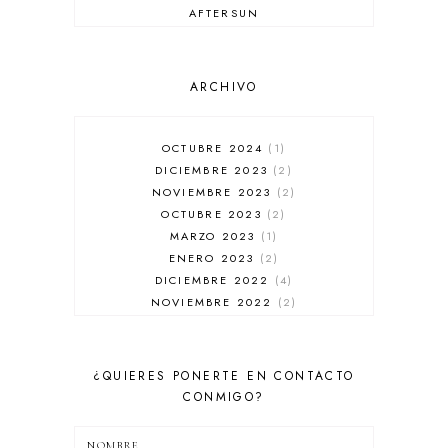
AFTERSUN
ANTIARRUGAS
ANTIBRILLO
ANTICASPA
ARCHIVO
ANTIROJECES
ARMANI
AUSSIE
OCTUBRE 2024
1
AUTOBRONCEADOR
DICIEMBRE 2023
2
BALENCIAGA
NOVIEMBRE 2023
2
BÁLSAMO DE LABIOS
OCTUBRE 2023
2
BAÑADORES
MARZO 2023
1
BARBA
ENERO 2023
2
BARRA DE LABIOS
DICIEMBRE 2022
4
BASE DE MAQUILLAJE
NOVIEMBRE 2022
2
BB CREAM
OCTUBRE 2022
1
BELLEZA
SEPTIEMBRE 2022
2
BENEFIT
JULIO 2022
1
¿QUIERES PONERTE EN CONTACTO
BETER
DICIEMBRE 2021
1
CONMIGO?
BIODERMA
OCTUBRE 2021
1
BIOTHERM
JUNIO 2021
2