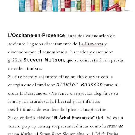
lanza dos calendarios de
L’Occitane-en-Provence
adviento llegados directamente de
La Provenza
y
diseñados por el renombrado ilustrador y diseñador
gráfico
, que se convertirán en piezas
Steven Wilson
de coleccionista.
Su aire retro y sesentero tiene mucho que ver con la
energía que el fundador
puso al
Olivier Baussan
crear L’Occitane-en-Provence en 1976. La alegría es su
lema y la naturaleza, la libertad y las infinitas
posibilidades de esa década épica su inspiración.
Su calendario clásico "
El Árbol Encantado"
(
) es un
64 €
teatro pop up con 24 sorpresas icónicas como la
crema de
manos Karité
, el
Sérum Reset Siempreviva
o el
Gel de Ducha