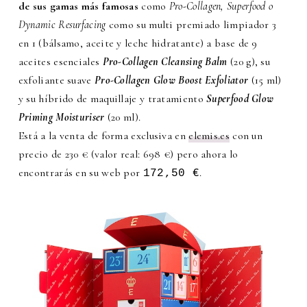
de sus gamas más famosas
como
Pro-Collagen, Superfood o
Dynamic Resurfacing
como su multi premiado limpiador 3
en 1 (bálsamo, aceite y leche hidratante) a base de 9
aceites esenciales
Pro-Collagen Cleansing Balm
(20 g), su
exfoliante suave
Pro-Collagen Glow Boost Exfoliator
(15 ml)
y su híbrido de maquillaje y tratamiento
Superfood Glow
Priming Moisturiser
(20 ml).
Está a la venta de forma exclusiva en
elemis.es
con un
precio de 230 € (valor real: 698 €) pero ahora lo
encontrarás en su web por
.
172,50 €